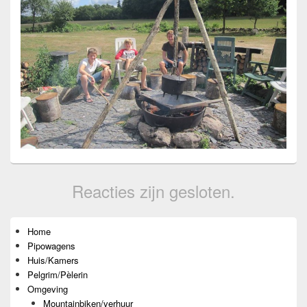
Reacties zijn gesloten.
Primaire
Home
zijbalk
Pipowagens
widget
gebied
Huis/Kamers
Pelgrim/Pèlerin
Omgeving
Mountainbiken/verhuur