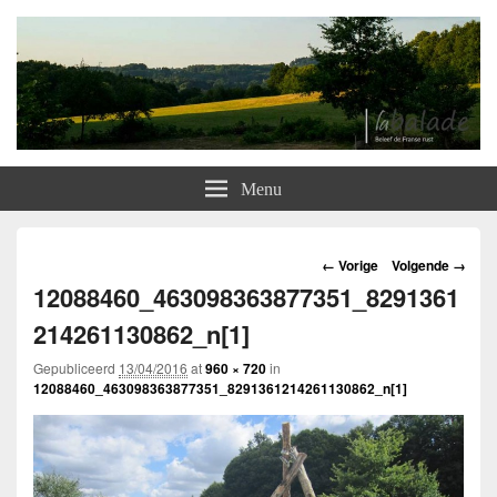
Labalade
Overnachten bij Nederlanders in het hart van Frankrijk
Menu
Afbeeldingsnavigatie
← Vorige
Volgende →
12088460_463098363877351_8291361
214261130862_n[1]
Gepubliceerd
13/04/2016
at
960 × 720
in
12088460_463098363877351_8291361214261130862_n[1]