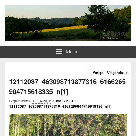
Labalade
Overnachten bij Nederlanders in het hart van Frankrijk
Menu
Afbeeldingsnavigatie
← Vorige
Volgende →
12112087_463098713877316_6166265
904715618335_n[1]
Gepubliceerd
13/04/2016
at
800 × 600
in
12112087_463098713877316_6166265904715618335_n[1]