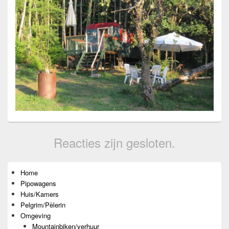
Reacties zijn gesloten.
Primaire
Home
zijbalk
Pipowagens
widget
gebied
Huis/Kamers
Pelgrim/Pèlerin
Omgeving
Mountainbiken/verhuur