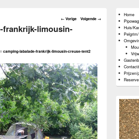
Primaire
Home
zijbalk
Afbeeldingsnavigatie
← Vorige
Volgende →
Pipowag
widget
frankrijk-limousin-
gebied
Huis/Ka
Pelgrim/
Omgevi
Moun
in
camping-labalade-frankrijk-limousin-creuse-tent2
Vrijw
Gastenb
Contact
Prijzen/
Reserve