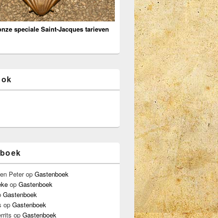
onze speciale Saint-Jacques tarieven
ook
nboek
en Peter
op
Gastenboek
eke
op
Gastenboek
p
Gastenboek
s
op
Gastenboek
rrits
op
Gastenboek