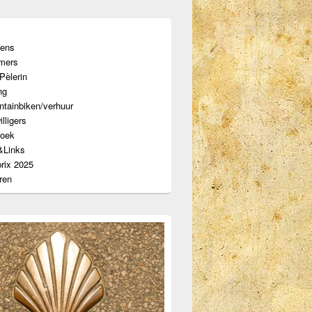
ens
mers
Pèlerin
ng
tainbiken/verhuur
illigers
oek
&Links
prix 2025
ren