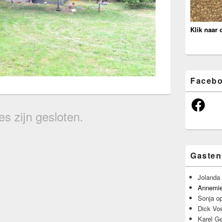
Klik naar 
Faceb
Facebook
es zijn gesloten.
Gaste
Jolanda 
Annemi
Sonja
o
Dick Vo
Karel Ge