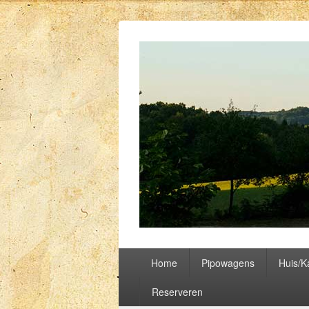
Labalade
Overnachten bij Nederlanders in het ha
Primair
Home
Pipowagens
Huis/
menu
Reserveren