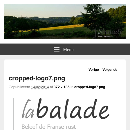
Labalade
Overnachten bij Nederlanders in het hart van Frankrijk
Menu
Afbeeldingsnavigatie
← Vorige
Volgende →
cropped-logo7.png
Gepubliceerd
14/02/2014
at
372 × 135
in
cropped-logo7.png