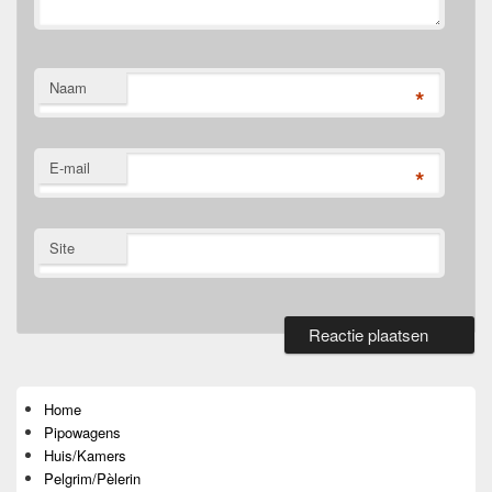
Naam
*
E-mail
*
Site
Primaire
zijbalk
widget
Home
gebied
Pipowagens
Huis/Kamers
Pelgrim/Pèlerin