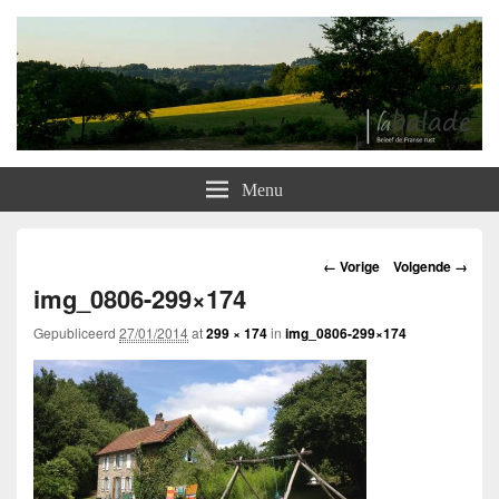
Labalade
Overnachten bij Nederlanders in het hart van Frankrijk
Menu
Afbeeldingsnavigatie
← Vorige
Volgende →
img_0806-299×174
Gepubliceerd
27/01/2014
at
299 × 174
in
img_0806-299×174