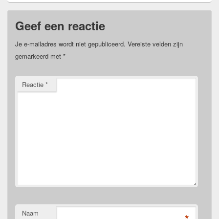
Geef een reactie
Je e-mailadres wordt niet gepubliceerd.
Vereiste velden zijn
gemarkeerd met
*
Reactie
*
Naam
*